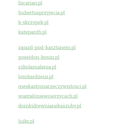
hicarian.pl
hubertusprzyjecia.pl
k-skrzypek.pl
katepanth.pl
zajazd-pod-kasztanem.pl
posejdon-konin.pl
szkolamalenia.pl
lombardzeus.pl
meskastronarzeczywistosci.pl
wiatrakiniewojerzycach.pl
domkidrewnianekaszuby.pl
luiks.pl