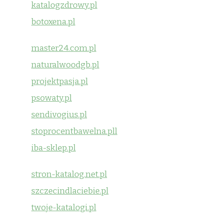
katalogzdrowy.pl
botoxena.pl
master24.com.pl
naturalwoodgb.pl
projektpasja.pl
psowaty.pl
sendivogius.pl
stoprocentbawelna.pll
iba-sklep.pl
stron-katalog.net.pl
szczecindlaciebie.pl
twoje-katalogi.pl