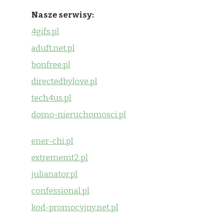
Nasze serwisy:
4gifs.pl
aduft.net.pl
bonfree.pl
directedbylove.pl
tech4us.pl
domo-nieruchomosci.pl
ener-chi.pl
extrememt2.pl
julianator.pl
confessional.pl
kod-promocyjny.net.pl