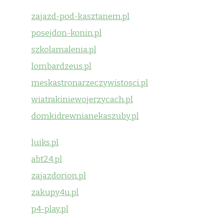
zajazd-pod-kasztanem.pl
posejdon-konin.pl
szkolamalenia.pl
lombardzeus.pl
meskastronarzeczywistosci.pl
wiatrakiniewojerzycach.pl
domkidrewnianekaszuby.pl
luiks.pl
abt24.pl
zajazdorion.pl
zakupy4u.pl
p4-play.pl