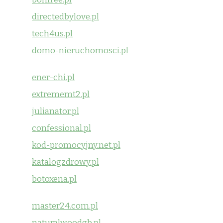
directedbylove.pl
tech4us.pl
domo-nieruchomosci.pl
ener-chi.pl
extrememt2.pl
julianator.pl
confessional.pl
kod-promocyjny.net.pl
katalogzdrowy.pl
botoxena.pl
master24.com.pl
naturalwoodgb.pl