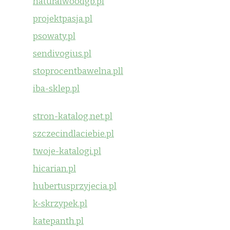
naturalwoodgb.pl
projektpasja.pl
psowaty.pl
sendivogius.pl
stoprocentbawelna.pll
iba-sklep.pl
stron-katalog.net.pl
szczecindlaciebie.pl
twoje-katalogi.pl
hicarian.pl
hubertusprzyjecia.pl
k-skrzypek.pl
katepanth.pl