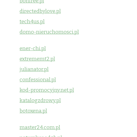
bonfree.pl
directedbylove.pl
tech4us.pl
domo-nieruchomosci.pl
ener-chi.pl
extrememt2.pl
julianator.pl
confessional.pl
kod-promocyjny.net.pl
katalogzdrowy.pl
botoxena.pl
master24.com.pl