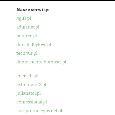
Nasze serwisy:
4gifs.pl
aduft.net.pl
bonfree.pl
directedbylove.pl
tech4us.pl
domo-nieruchomosci.pl
ener-chi.pl
extrememt2.pl
julianator.pl
confessional.pl
kod-promocyjny.net.pl