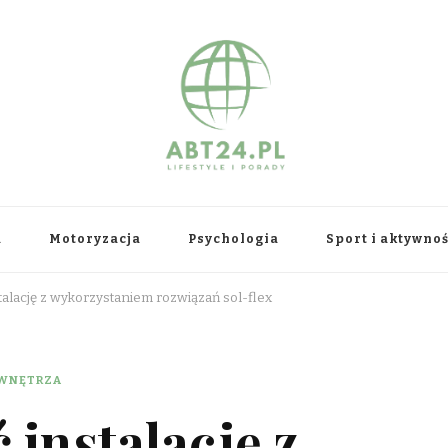
a
Motoryzacja
Psychologia
Sport i aktywno
talację z wykorzystaniem rozwiązań sol-flex
 WNĘTRZA
 instalację z