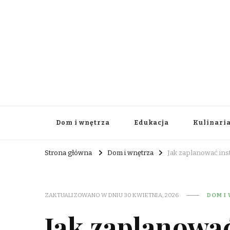
abt24.pl
Dom i wnętrza
Edukacja
Kulinari
Strona główna
Dom i wnętrza
Jak zaplanować ins
ZAKTUALIZOWANO W DNIU
30 KWIETNIA, 2026
DOM I
Jak zaplanować