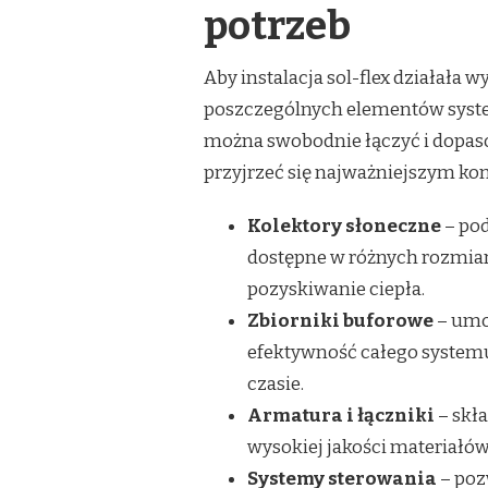
potrzeb
Aby instalacja sol-flex działała w
poszczególnych elementów system
można swobodnie łączyć i dopaso
przyjrzeć się najważniejszym 
Kolektory słoneczne
– pod
dostępne w różnych rozmiar
pozyskiwanie ciepła.
Zbiorniki buforowe
– umo
efektywność całego system
czasie.
Armatura i łączniki
– skła
wysokiej jakości materiałów
Systemy sterowania
– poz