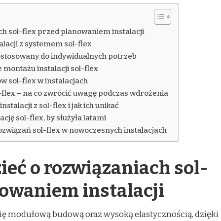
ch sol-flex przed planowaniem instalacji
lacji z systemem sol-flex
stosowany do indywidualnych potrzeb
montażu instalacji sol-flex
 sol-flex w instalacjach
ol-flex – na co zwrócić uwagę podczas wdrożenia
talacji z sol-flex i jak ich unikać
cję sol-flex, by służyła latami
związań sol-flex w nowoczesnych instalacjach
ieć o rozwiązaniach sol-
nowaniem instalacji
ię modułową budową oraz wysoką elastycznością, dzięki