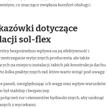
wistym, co znacząco zwiększa komfort obsługi i
kazówki dotyczące
acji sol-flex
p, który bezpośrednio wpływa na jej efektywność i
przestrzeganie wytycznych producenta, ale także
ch na miejscu instalacji, takich jak konstrukcja dachu
o kilka praktycznych rad, które warto wziąć pod uwagę:
e paneli, uwzględniając ich wagę oraz wpływ warunków
 był stabilny i bezpieczny.
połączeń rur i elementów hydraulicznych, aby uniknąć
ązanych z wyciekami.