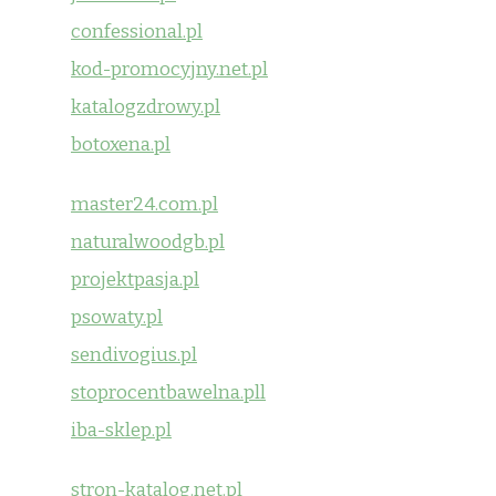
confessional.pl
kod-promocyjny.net.pl
katalogzdrowy.pl
botoxena.pl
master24.com.pl
naturalwoodgb.pl
projektpasja.pl
psowaty.pl
sendivogius.pl
stoprocentbawelna.pll
iba-sklep.pl
stron-katalog.net.pl