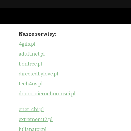
Nasze serwisy:
4gifs.pl
aduft.net.pl
bonfree.pl
directedbylove.pl
tech4us.pl
domo-nieruchomosci.pl
ener-chi.pl
extrememt2.pl
julianator.pl