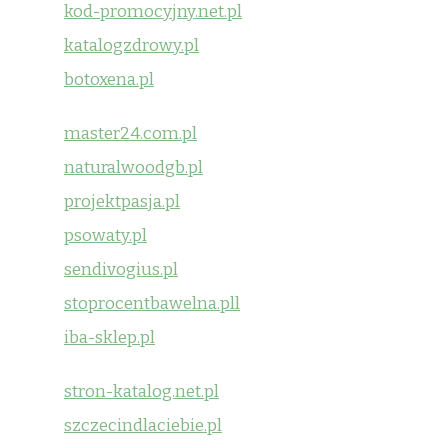
kod-promocyjny.net.pl
katalogzdrowy.pl
botoxena.pl
master24.com.pl
naturalwoodgb.pl
projektpasja.pl
psowaty.pl
sendivogius.pl
stoprocentbawelna.pll
iba-sklep.pl
stron-katalog.net.pl
szczecindlaciebie.pl