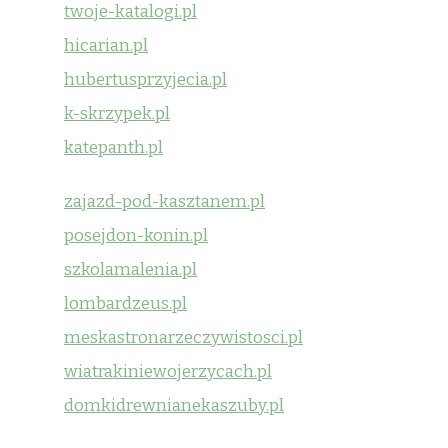
twoje-katalogi.pl
hicarian.pl
hubertusprzyjecia.pl
k-skrzypek.pl
katepanth.pl
zajazd-pod-kasztanem.pl
posejdon-konin.pl
szkolamalenia.pl
lombardzeus.pl
meskastronarzeczywistosci.pl
wiatrakiniewojerzycach.pl
domkidrewnianekaszuby.pl