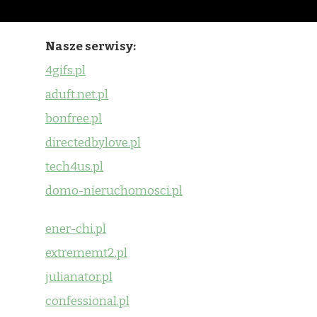
Nasze serwisy:
4gifs.pl
aduft.net.pl
bonfree.pl
directedbylove.pl
tech4us.pl
domo-nieruchomosci.pl
ener-chi.pl
extrememt2.pl
julianator.pl
confessional.pl