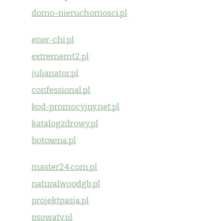
domo-nieruchomosci.pl
ener-chi.pl
extrememt2.pl
julianator.pl
confessional.pl
kod-promocyjny.net.pl
katalogzdrowy.pl
botoxena.pl
master24.com.pl
naturalwoodgb.pl
projektpasja.pl
psowaty.pl