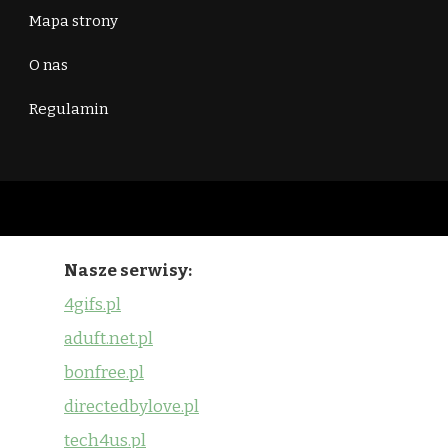
Mapa strony
O nas
Regulamin
Nasze serwisy:
4gifs.pl
aduft.net.pl
bonfree.pl
directedbylove.pl
tech4us.pl