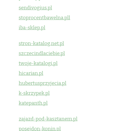
sendivogius.pl
stoprocentbawelna.pll
iba-sklep.pl
stron-katalog.net.pl
szczecindlaciebie.pl
twoje-katalogi.pl
hicarian.pl
hubertusprzyjecia.pl
k-skrzypek.pl
katepanth.pl
zajazd-pod-kasztanem.pl
posejdon-konin.pl