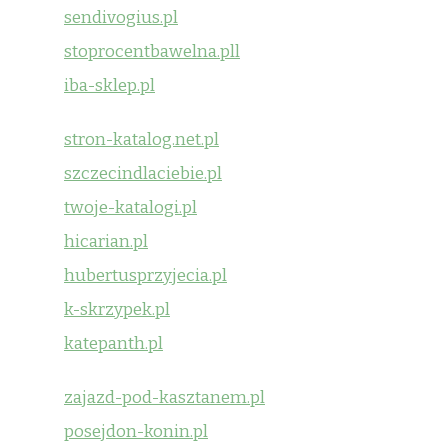
sendivogius.pl
stoprocentbawelna.pll
iba-sklep.pl
stron-katalog.net.pl
szczecindlaciebie.pl
twoje-katalogi.pl
hicarian.pl
hubertusprzyjecia.pl
k-skrzypek.pl
katepanth.pl
zajazd-pod-kasztanem.pl
posejdon-konin.pl