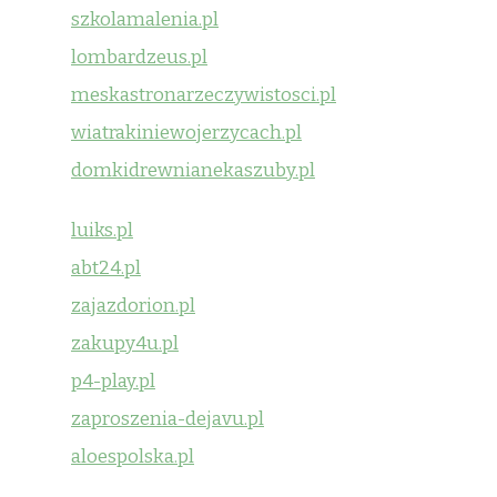
szkolamalenia.pl
lombardzeus.pl
meskastronarzeczywistosci.pl
wiatrakiniewojerzycach.pl
domkidrewnianekaszuby.pl
luiks.pl
abt24.pl
zajazdorion.pl
zakupy4u.pl
p4-play.pl
zaproszenia-dejavu.pl
aloespolska.pl