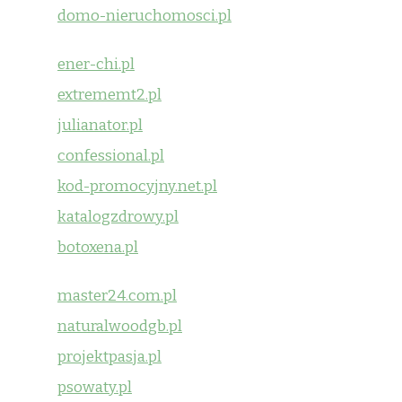
domo-nieruchomosci.pl
ener-chi.pl
extrememt2.pl
julianator.pl
confessional.pl
kod-promocyjny.net.pl
katalogzdrowy.pl
botoxena.pl
master24.com.pl
naturalwoodgb.pl
projektpasja.pl
psowaty.pl