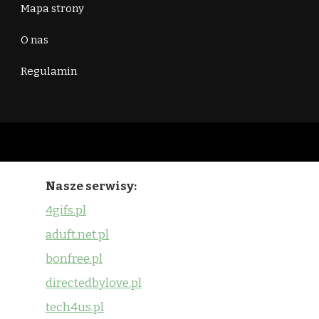
Mapa strony
O nas
Regulamin
Nasze serwisy:
4gifs.pl
aduft.net.pl
bonfree.pl
directedbylove.pl
tech4us.pl