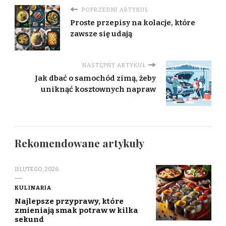
POPRZEDNI ARTYKUŁ
Proste przepisy na kolacje, które
zawsze się udają
NASTĘPNY ARTYKUŁ
Jak dbać o samochód zimą, żeby
uniknąć kosztownych napraw
Rekomendowane artykuły
11 LUTEGO, 2026
KULINARIA
Najlepsze przyprawy, które
zmieniają smak potraw w kilka
sekund