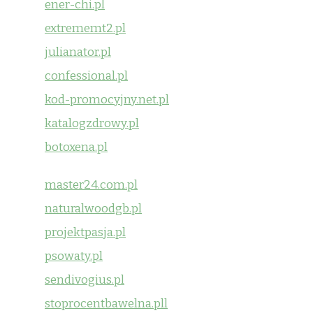
ener-chi.pl
extrememt2.pl
julianator.pl
confessional.pl
kod-promocyjny.net.pl
katalogzdrowy.pl
botoxena.pl
master24.com.pl
naturalwoodgb.pl
projektpasja.pl
psowaty.pl
sendivogius.pl
stoprocentbawelna.pll