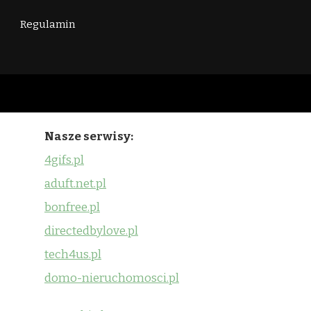
Regulamin
Nasze serwisy:
4gifs.pl
aduft.net.pl
bonfree.pl
directedbylove.pl
tech4us.pl
domo-nieruchomosci.pl