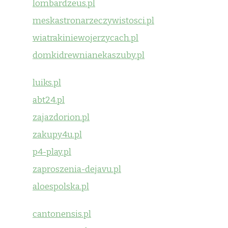
lombardzeus.pl
meskastronarzeczywistosci.pl
wiatrakiniewojerzycach.pl
domkidrewnianekaszuby.pl
luiks.pl
abt24.pl
zajazdorion.pl
zakupy4u.pl
p4-play.pl
zaproszenia-dejavu.pl
aloespolska.pl
cantonensis.pl