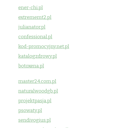
ener-chi.pl
extrememt2.pl
julianator.pl
confessional.pl
kod-promocyjny.net.pl
katalogzdrowy.pl
botoxena.pl
master24.com.pl
naturalwoodgb.pl
projektpasja.pl
psowaty.pl
sendivogius.pl