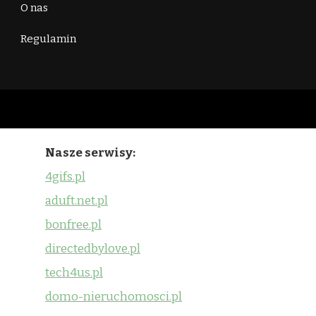
O nas
Regulamin
Nasze serwisy:
4gifs.pl
aduft.net.pl
bonfree.pl
directedbylove.pl
tech4us.pl
domo-nieruchomosci.pl