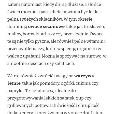
Latem natomiast, kiedy dni są dłuższe, a słońce
świeci mocniej, nasza dieta powinna być lekka i
pełna świeżych składników. W tym okresie
dominują
owoce sezonowe
, takie jak truskawki,
maliny, borówki, arbuzy czy brzoskwinie. Owoce
te są nie tylko pyszne, ale również pełne witamin i
przeciwutleniaczy, które wspierają organizm w
walce z upałami. Można je spożywać na surowo, w
smoothie, deserach czy sałatkach.
Warto również zwrócić uwagę na
warzywa
letnie
, takie jak pomidory, ogórki, cukinia czy
papryka. Te składniki są idealne do
przygotowywania lekkich sałatek, zup czy
grillowanych potraw. Ich świeżość i chrupkość
dodają energii i orzeźwienia w gorące dni. Latem