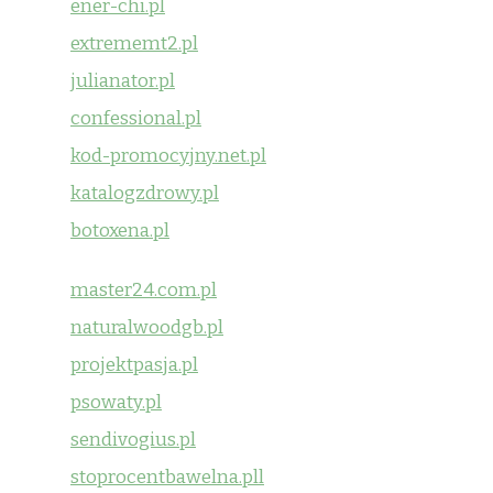
ener-chi.pl
extrememt2.pl
julianator.pl
confessional.pl
kod-promocyjny.net.pl
katalogzdrowy.pl
botoxena.pl
master24.com.pl
naturalwoodgb.pl
projektpasja.pl
psowaty.pl
sendivogius.pl
stoprocentbawelna.pll