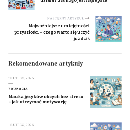
działa i dla kogo jest najlepsza
NASTĘPNY ARTYKUŁ
Najważniejsze umiejętności
przyszłości – czego warto się uczyć
już dziś
Rekomendowane artykuły
11 LUTEGO, 2026
EDUKACJA
Nauka języków obcych bez stresu
– jak utrzymać motywację
11 LUTEGO, 2026