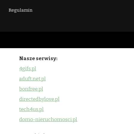
Regulamin
Nasze serwisy:
4gifs.pl
aduft.net.pl
bonfree.pl
directedbylove.pl
tech4us.pl
domo-nieruchomosci.pl