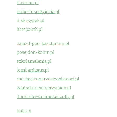
hicarian.pl
hubertusprzyjecia.pl
k-skrzypek.pl
katepanth.pl
zajazd-pod-kasztanem.pl
posejdon-konin.pl
szkolamalenia.pl
lombardzeus.pl
meskastronarzeczywistosci.pl
wiatrakiniewojerzycach.pl
domkidrewnianekaszuby.pl
luiks.pl