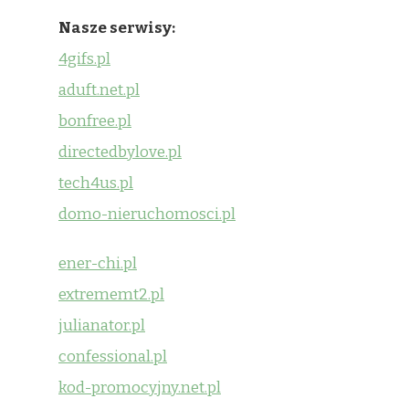
Nasze serwisy:
4gifs.pl
aduft.net.pl
bonfree.pl
directedbylove.pl
tech4us.pl
domo-nieruchomosci.pl
ener-chi.pl
extrememt2.pl
julianator.pl
confessional.pl
kod-promocyjny.net.pl