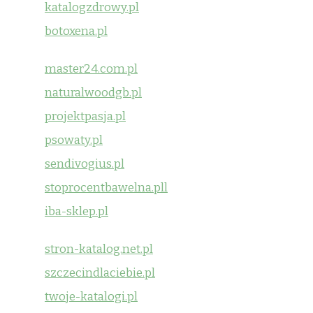
katalogzdrowy.pl
botoxena.pl
master24.com.pl
naturalwoodgb.pl
projektpasja.pl
psowaty.pl
sendivogius.pl
stoprocentbawelna.pll
iba-sklep.pl
stron-katalog.net.pl
szczecindlaciebie.pl
twoje-katalogi.pl