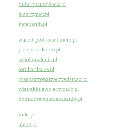
hubertusprzyjecia.pl
k-skrzypek.pl
katepanth.pl
zajazd-pod-kasztanem.pl
posejdon-konin.pl
szkolamalenia.pl
lombardzeus.pl
meskastronarzeczywistosci.pl
wiatrakiniewojerzycach.pl
domkidrewnianekaszuby.pl
luiks.pl
abt24.pl