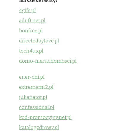
Nasze serwisy:
4gifs.pl
aduft.net.pl
bonfree.pl
directedbylove.pl
tech4us.pl
domo-nieruchomosci.pl
ener-chi.pl
extrememt2.pl
julianator.pl
confessional.pl
kod-promocyjny.net.pl
katalogzdrowy.pl