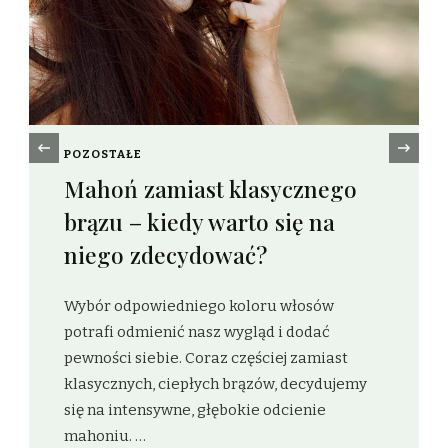
‹
POZOSTAŁE
Trener wystąpień publicznych
— kiedy warto skorzystać z
jego pomocy?
Umiejętność skutecznego prezentowania
swoich myśli przed publicznością jest cenna
zarówno w życiu zawodowym, jak i
prywatnym. Trener wystąpień publicznych
może znacząco wpłynąć na poprawę
pewności …