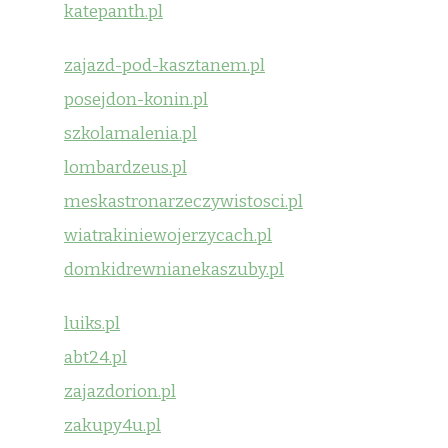
katepanth.pl
zajazd-pod-kasztanem.pl
posejdon-konin.pl
szkolamalenia.pl
lombardzeus.pl
meskastronarzeczywistosci.pl
wiatrakiniewojerzycach.pl
domkidrewnianekaszuby.pl
luiks.pl
abt24.pl
zajazdorion.pl
zakupy4u.pl