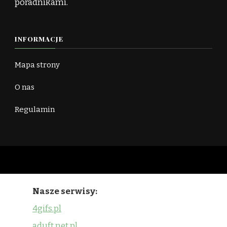
poradnikami.
INFORMACJE
Mapa strony
O nas
Regulamin
Nasze serwisy:
4gifs.pl
aduft.net.pl