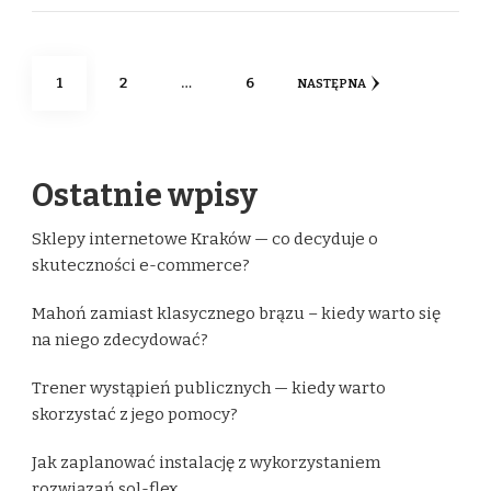
Stronicowanie
STRONA
STRONA
STRONA
1
2
…
6
NASTĘPNA
wpisów
Ostatnie wpisy
Sklepy internetowe Kraków — co decyduje o
skuteczności e-commerce?
Mahoń zamiast klasycznego brązu – kiedy warto się
na niego zdecydować?
Trener wystąpień publicznych — kiedy warto
skorzystać z jego pomocy?
Jak zaplanować instalację z wykorzystaniem
rozwiązań sol-flex