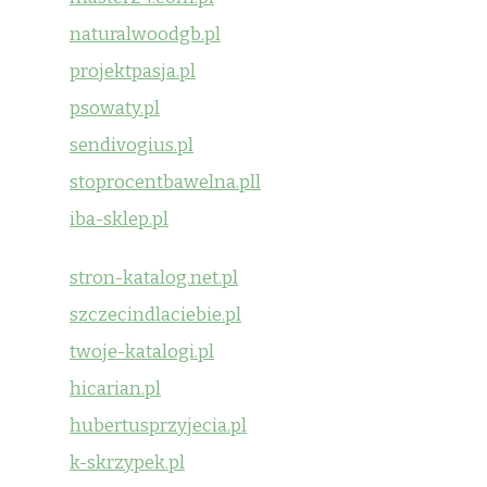
naturalwoodgb.pl
projektpasja.pl
psowaty.pl
sendivogius.pl
stoprocentbawelna.pll
iba-sklep.pl
stron-katalog.net.pl
szczecindlaciebie.pl
twoje-katalogi.pl
hicarian.pl
hubertusprzyjecia.pl
k-skrzypek.pl