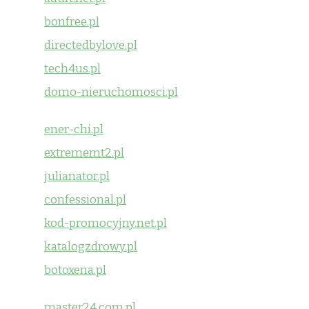
bonfree.pl
directedbylove.pl
tech4us.pl
domo-nieruchomosci.pl
ener-chi.pl
extrememt2.pl
julianator.pl
confessional.pl
kod-promocyjny.net.pl
katalogzdrowy.pl
botoxena.pl
master24.com.pl